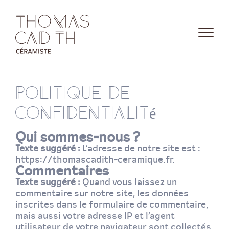
P
o
l
i
t
i
q
u
e
d
e
c
o
n
f
i
d
e
n
t
i
a
l
i
t
é
Qui sommes-nous ?
Texte suggéré :
L’adresse de notre site est :
https://thomascadith-ceramique.fr.
Commentaires
Texte suggéré :
Quand vous laissez un
commentaire sur notre site, les données
inscrites dans le formulaire de commentaire,
mais aussi votre adresse IP et l’agent
utilisateur de votre navigateur sont collectés