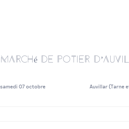
M
a
r
c
h
é
d
e
p
o
t
i
e
r
d
’
A
u
v
i
samedi 07 octobre
Auvillar (Tarne 