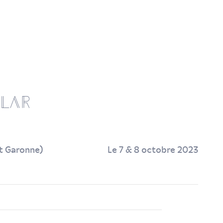
l
l
a
r
et Garonne)
Le 7 & 8 octobre 2023